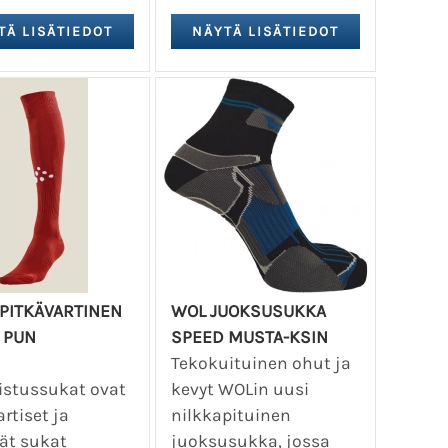
 PITKÄVARTINEN
WOL JUOKSUSUKKA
 PUN
SPEED MUSTA-KSIN
Tekokuituinen ohut ja
stussukat ovat
kevyt WOLin uusi
rtiset ja
nilkkapituinen
ät sukat
juoksusukka, jossa