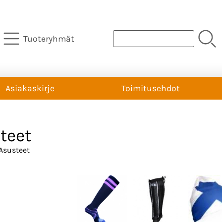
Tuoteryhmät
Asiakaskirje
Toimitusehdot
teet
Asusteet