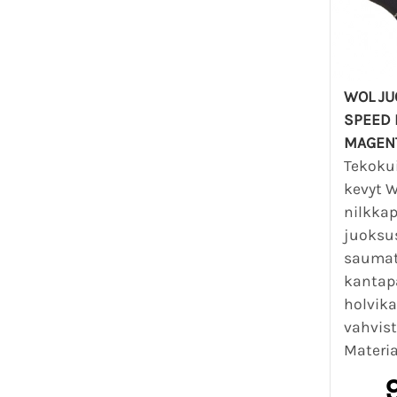
WOL J
SPEED 
MAGEN
Tekokui
kevyt 
nilkkap
juoksu
saumat
kantapä
holvika
vahvist
Materia