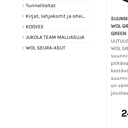
Tunneliteltat
Kirjat, lahjakortit ja oheistuotteet
SUUNN
WOL GR
KOOVEE
GREEN
JUKOLA TEAM MALLIASUJA
UUTUUS
WOL SEURA-ASUT
WOL GR
suunni
pitkäva
kestäv
suunni
on valm
joustavi
2