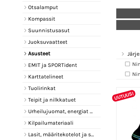
Otsalamput
Kompassit
Suunnistusasut
Juoksuvaatteet
Asusteet
Järje
Ni
EMIT ja SPORTident
Ni
Karttatelineet
Tuolirinkat
UUTUUS!
Teipit ja nilkkatuet
Urheilujuomat, energiat ja juomavyöt
Kilpailumateriaali
Lasit, määritekotelot ja sadelipat