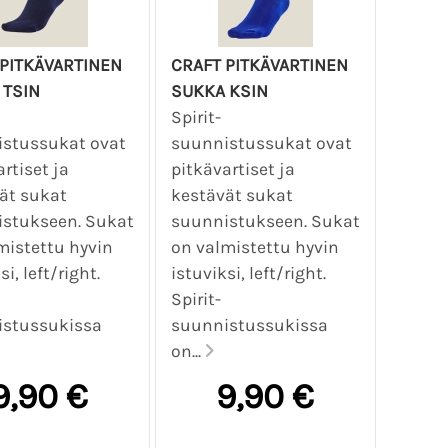
 PITKÄVARTINEN
CRAFT PITKÄVARTINEN
 TSIN
SUKKA KSIN
Spirit-
stussukat ovat
suunnistussukat ovat
rtiset ja
pitkävartiset ja
ät sukat
kestävät sukat
stukseen. Sukat
suunnistukseen. Sukat
mistettu hyvin
on valmistettu hyvin
si, left/right.
istuviksi, left/right.
Spirit-
stussukissa
suunnistussukissa
on...
9,90 €
9,90 €