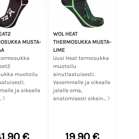
EAT2
WOL HEAT
OSUKKA MUSTA-
THERMOSUKKA MUSTA-
AA
LIME
 termosukka
Uusi Heat termosukka
eat2
muotoilu
sukka muotoilu
ainutlaatuisesti.
atuisesti.
Vasemmalle ja oikealle
alle ja oikealle
jalalle oma,
..
anatomisesti oikein...
1,90 €
19,90 €