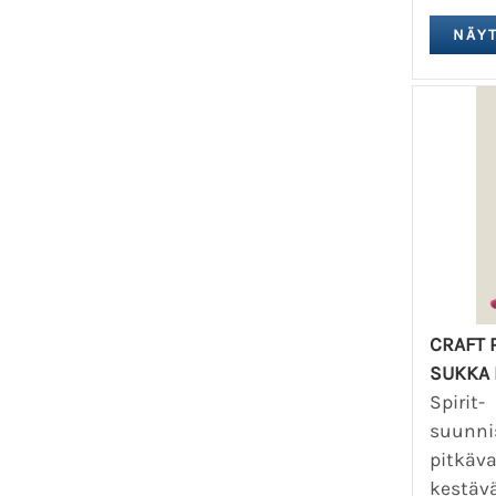
CRAFT 
SUKKA 
Spirit-
suunni
pitkäva
kestäv