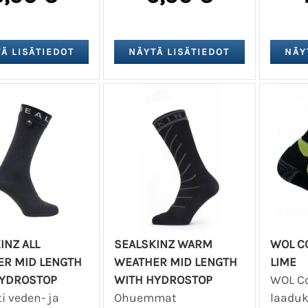
INZ ALL
SEALSKINZ WARM
WOL C
R MID LENGTH
WEATHER MID LENGTH
LIME
HYDROSTOP
WITH HYDROSTOP
WOL C
ti veden- ja
Ohuemmat
laaduk