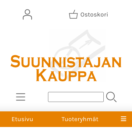
Ostoskori
Etusivu
Tuoteryhmät