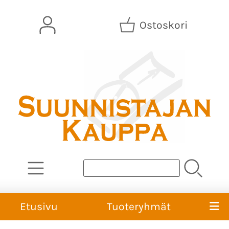
Ostoskori
Etusivu
Tuoteryhmät