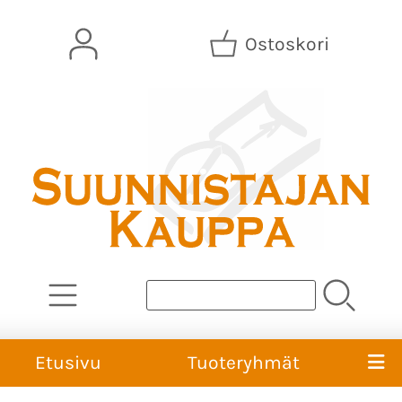
Ostoskori
Etusivu
Tuoteryhmät