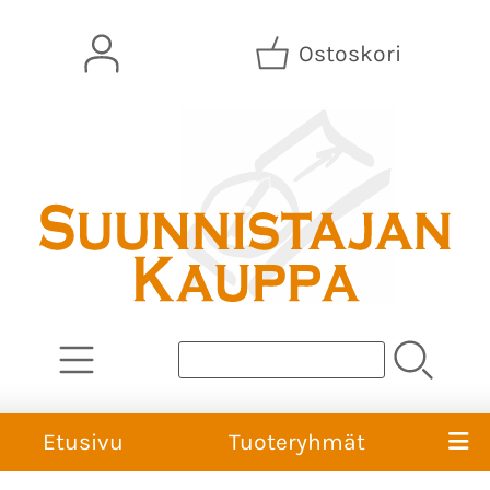
Ostoskori
Etusivu
Tuoteryhmät