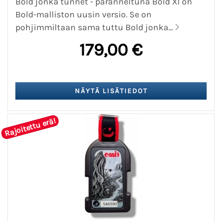
Bold jonka tunnet - paranneltuna Bold XI on
Bold-malliston uusin versio. Se on
pohjimmiltaan sama tuttu Bold jonka...
179,00 €
Rajoitettu erä!