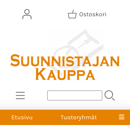
Ostoskori
Etusivu
Tuoteryhmät