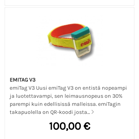
EMITAG V3
emiTag V3 Uusi emiTag V3 on entistä nopeampi
ja luotettavampi, sen leimausnopeus on 30%
parempi kuin edellisissä malleissa. emiTagin
takapuolella on QR-koodi josta...
100,00 €