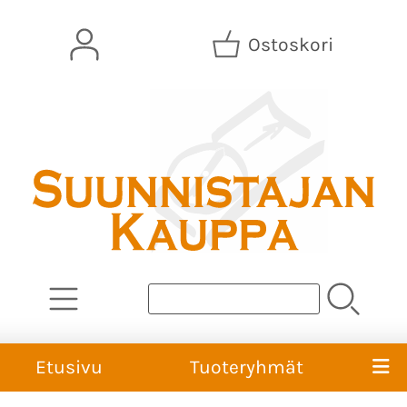
Ostoskori
Etusivu
Tuoteryhmät