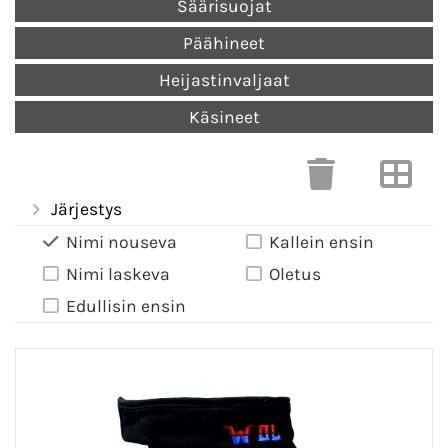
Säärisuojat
Päähineet
Heijastinvaljaat
Käsineet
Järjestys
Nimi nouseva
Kallein ensin
Nimi laskeva
Oletus
Edullisin ensin