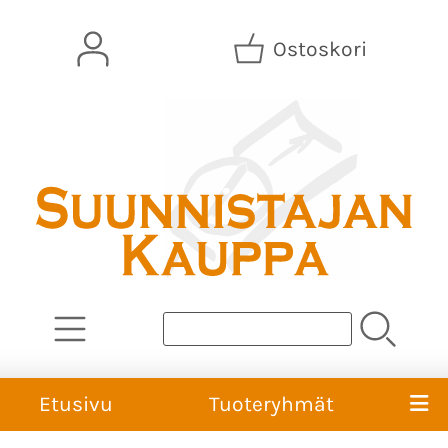
Ostoskori
Etusivu
Tuoteryhmät