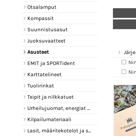
Otsalamput
Kompassit
Suunnistusasut
Juoksuvaatteet
Asusteet
Järje
Ni
EMIT ja SPORTident
Ni
Karttatelineet
Tuolirinkat
Teipit ja nilkkatuet
Urheilujuomat, energiat ja juomavyöt
Kilpailumateriaali
Lasit, määritekotelot ja sadelipat