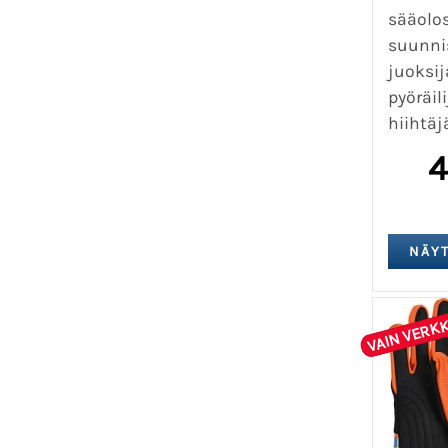
sääolos
suunnis
juoksija
pyöräili
hiihtäjä
4
VAIN VERK