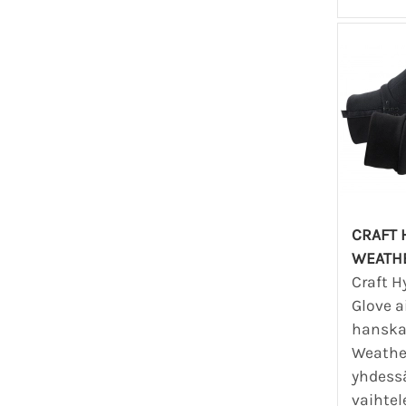
CRAFT 
WEATH
Craft H
Glove a
hanska
Weather
yhdess
vaihtel