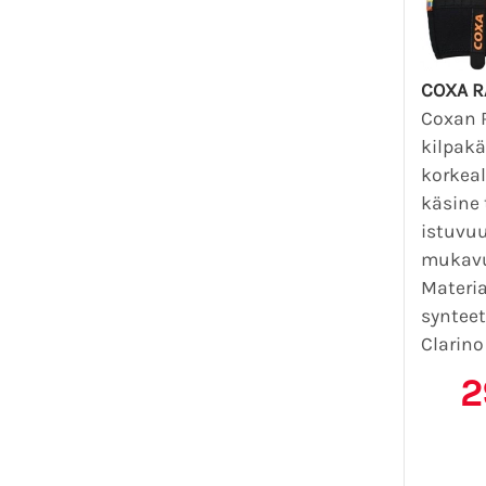
COXA R
Coxan 
kilpakä
korkea
käsine 
istuvuu
mukavu
Materi
syntee
Clarino
2