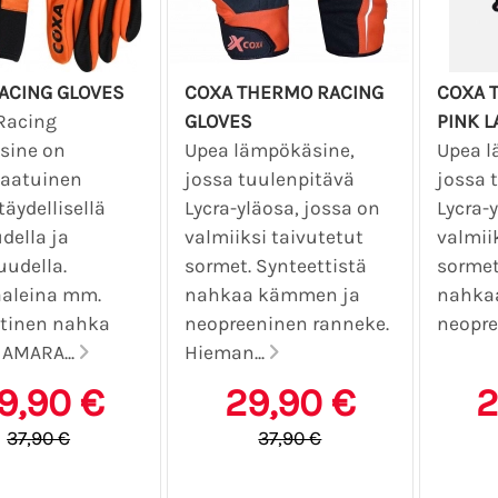
ACING GLOVES
COXA THERMO RACING
COXA 
Racing
GLOVES
PINK L
sine on
Upea lämpökäsine,
Upea l
laatuinen
jossa tuulenpitävä
jossa 
täydellisellä
Lycra-yläosa, jossa on
Lycra-
della ja
valmiiksi taivutetut
valmii
udella.
sormet. Synteettistä
sormet
aaleina mm.
nahkaa kämmen ja
nahka
ttinen nahka
neopreeninen ranneke.
neopre
 AMARA...
Hieman...
9,90 €
29,90 €
2
37,90 €
37,90 €