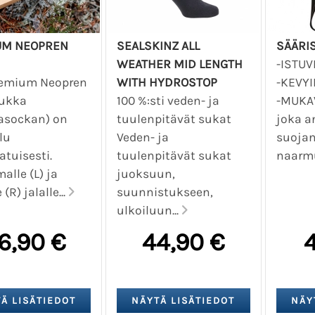
UM NEOPREN
SEALSKINZ ALL
SÄÄRIS
WEATHER MID LENGTH
-ISTUV
remium Neopren
WITH HYDROSTOP
-KEVYI
ukka
100 %:sti veden- ja
-MUKAV
gasockan) on
tuulenpitävät sukat
joka a
lu
Veden- ja
suojan
atuisesti.
tuulenpitävät sukat
naarmu
lle (L) ja
juoksuun,
 (R) jalalle...
suunnistukseen,
ulkoiluun...
6,90 €
44,90 €
4