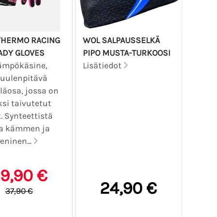
THERMO RACING
WOL SALPAUSSELKÄ
ADY GLOVES
PIPO MUSTA-TURKOOSI
ämpökäsine,
Lisätiedot
tuulenpitävä
yläosa, jossa on
ksi taivutetut
. Synteettistä
a kämmen ja
eninen...
9,90 €
24,90 €
37,90 €