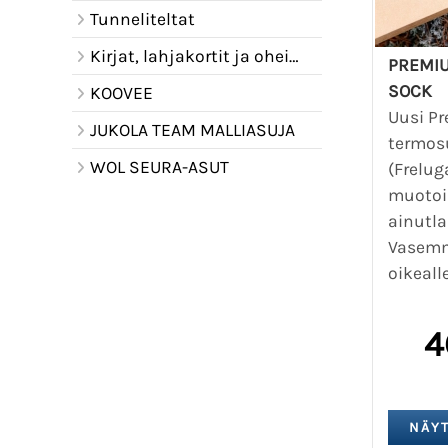
Tunneliteltat
Kirjat, lahjakortit ja oheistuotteet
PREMI
SOCK
KOOVEE
Uusi P
JUKOLA TEAM MALLIASUJA
termos
WOL SEURA-ASUT
(Frelu
muotoi
ainutla
Vasemma
oikealle
4