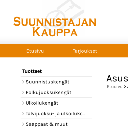
Etusivu
Tarjoukset
Tuotteet
Asus
Suunnistuskengät
Etusivu
> 
Polkujuoksukengät
Ulkoilukengät
Talvijuoksu- ja ulkoilukengät
Saappaat & muut