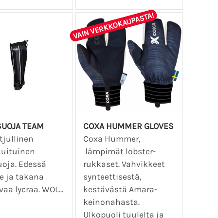
VAIN VERKKOKAUPASTA!
SUOJA TEAM
COXA HUMMER GLOVES
tjullinen
Coxa Hummer,
uituinen
lämpimät lobster-
uoja. Edessä
rukkaset. Vahvikkeet
e ja takana
synteettisestä,
aa lycraa. WOL...
kestävästä Amara-
keinonahasta.
Ulkopuoli tuulelta ja