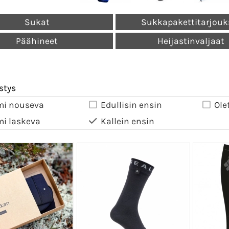
Sukat
Sukkapakettitarjouk
Päähineet
Heijastinvaljaat
stys
mi nouseva
Edullisin ensin
Ole
mi laskeva
Kallein ensin