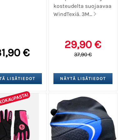
kosteudelta suojaavaa
WindTexiä. 3M...
29,90 €
1,90 €
37,90 €
KOKAUPASTA!