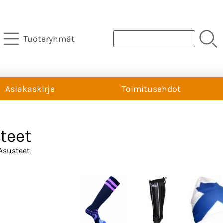
Tuoteryhmät
Asiakaskirje
Toimitusehdot
teet
Asusteet