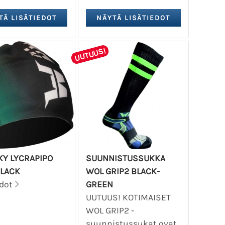
UUTUUS!
KY LYCRAPIPO
SUUNNISTUSSUKKA
BLACK
WOL GRIP2 BLACK-
edot
GREEN
UUTUUS! KOTIMAISET
WOL GRIP2 -
suunnistussukat ovat