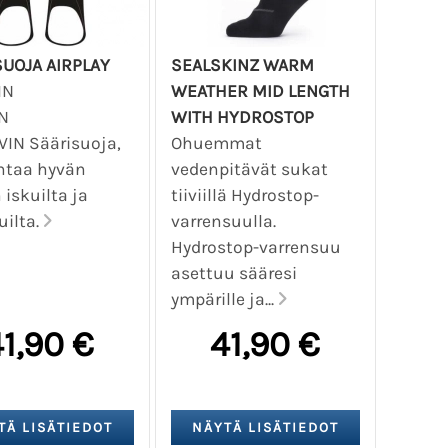
UOJA AIRPLAY
SEALSKINZ WARM
IN
WEATHER MID LENGTH
N
WITH HYDROSTOP
IN Säärisuoja,
Ohuemmat
ntaa hyvän
vedenpitävät sukat
 iskuilta ja
tiiviillä Hydrostop-
ilta.
varrensuulla.
Hydrostop-varrensuu
asettuu sääresi
ympärille ja...
1,90 €
41,90 €