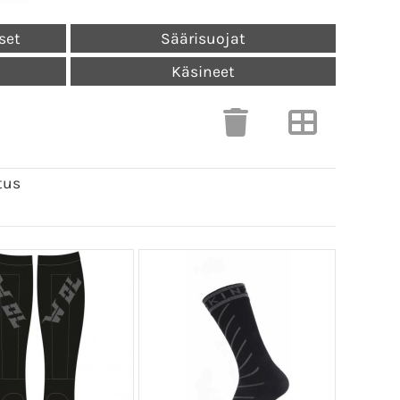
set
Säärisuojat
Käsineet
tus