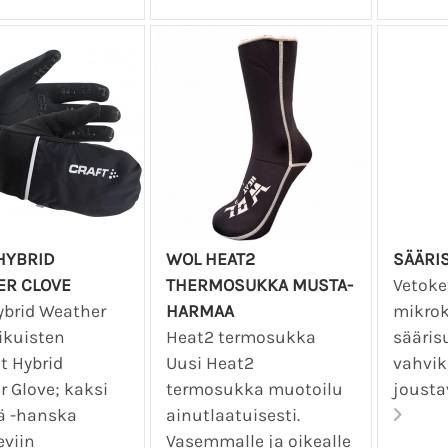
HYBRID
WOL HEAT2
SÄÄRI
ER CLOVE
THERMOSUKKA MUSTA-
Vetoke
ybrid Weather
HARMAA
mikrok
ikuisten
Heat2 termosukka
sääris
t Hybrid
Uusi Heat2
vahvik
 Glove; kaksi
termosukka muotoilu
joustav
ä -hanska
ainutlaatuisesti.
eviin
Vasemmalle ja oikealle