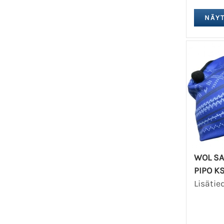
WOL SA
PIPO K
Lisätie