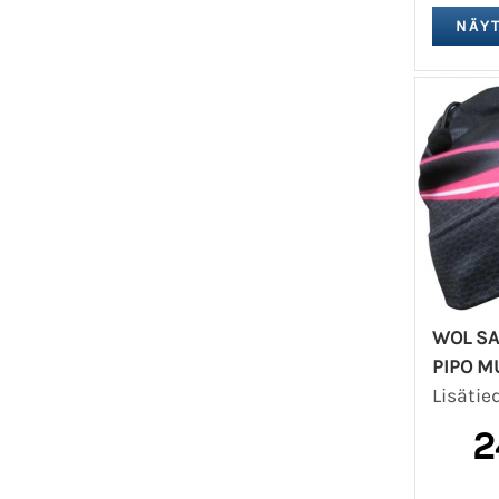
WOL SA
PIPO M
Lisätie
2