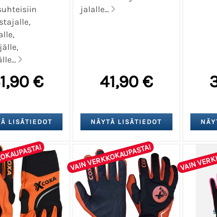
uhteisiin
jalalle...
tajalle,
lle,
jälle,
lle...
1,90 €
41,90 €
3
KOKAUPASTA!
VAIN VERKKOKAUPASTA!
VAIN VERK