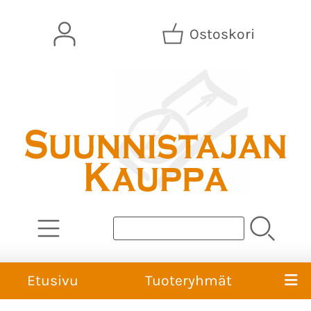
Ostoskori
Etusivu
Tuoteryhmät