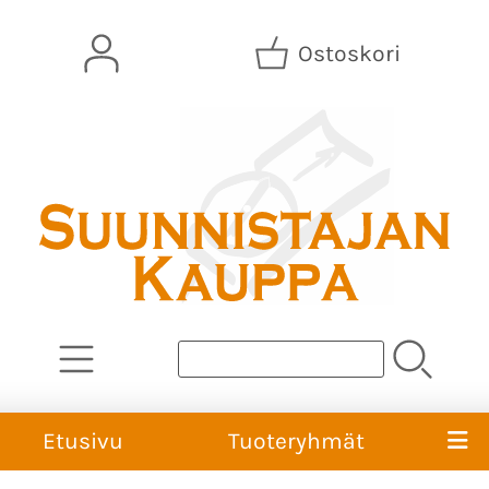
Ostoskori
Etusivu
Tuoteryhmät