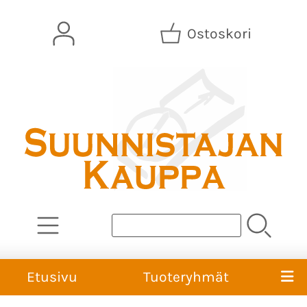
Ostoskori
Etusivu
Tuoteryhmät