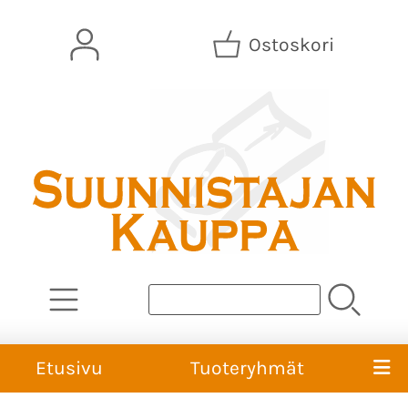
Ostoskori
Etusivu
Tuoteryhmät