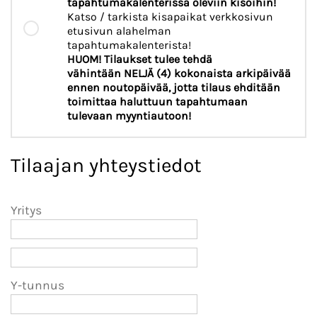
tapahtumakalenterissa oleviin kisoihin!
Katso / tarkista kisapaikat verkkosivun
etusivun alahelman
tapahtumakalenterista!
HUOM! Tilaukset tulee tehdä
vähintään NELJÄ (4) kokonaista arkipäivää
ennen noutopäivää, jotta tilaus ehditään
toimittaa haluttuun tapahtumaan
tulevaan myyntiautoon!
Tilaajan yhteystiedot
Yritys
Y-tunnus