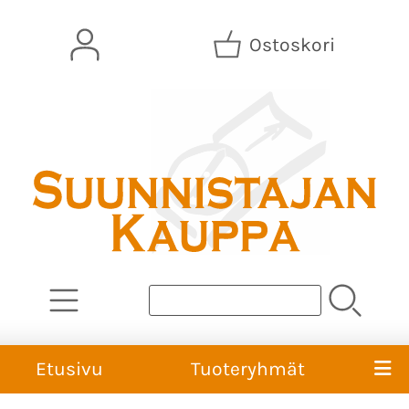
Ostoskori
Etusivu
Tuoteryhmät