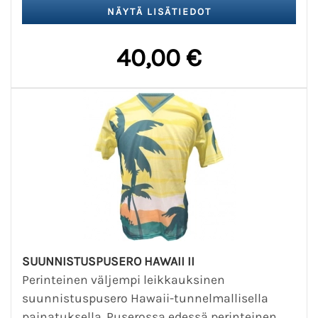
40,00 €
SUUNNISTUSPUSERO HAWAII II
Perinteinen väljempi leikkauksinen
suunnistuspusero Hawaii-tunnelmallisella
painatuksella. Puserossa edessä perinteinen