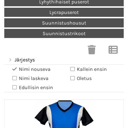
Lyhythihaiset puserot
Lycrapuserot
Suunnistushousut
Suunnistustrikoot
Järjestys
Nimi nouseva
Kallein ensin
Nimi laskeva
Oletus
Edullisin ensin