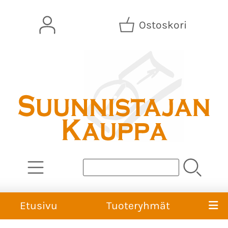
Ostoskori
Etusivu
Tuoteryhmät