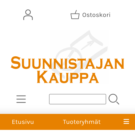
Ostoskori
Etusivu
Tuoteryhmät