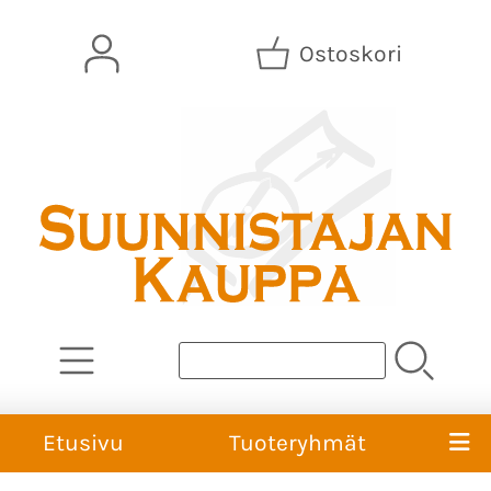
Ostoskori
Etusivu
Tuoteryhmät