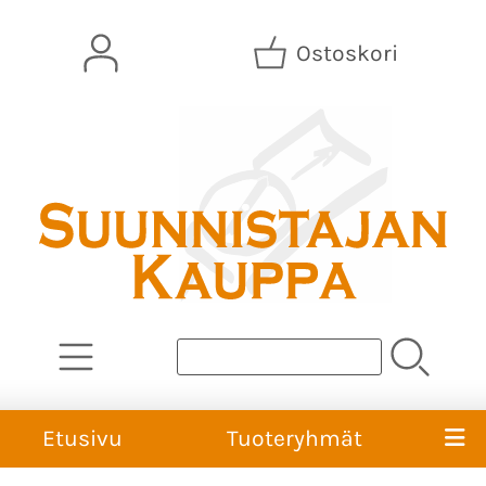
Ostoskori
Etusivu
Tuoteryhmät