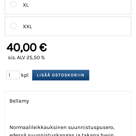
XL
XXL
40,00 €
sis. ALV 25,50 %
kpl
Bellamy
Normaalileikkauksinen suunnistuspusero,
edessä suunnistuskangas ja takana hyvin