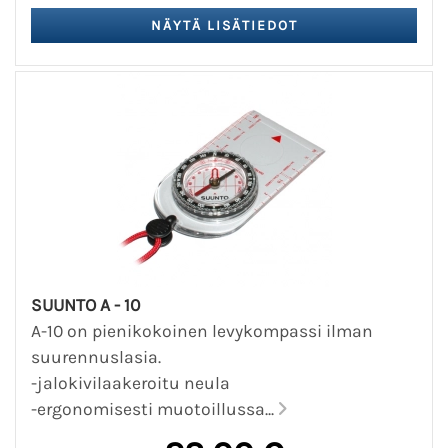
SUUNTO A - 10
A-10 on pienikokoinen levykompassi ilman
suurennuslasia.
-jalokivilaakeroitu neula
-ergonomisesti muotoillussa...