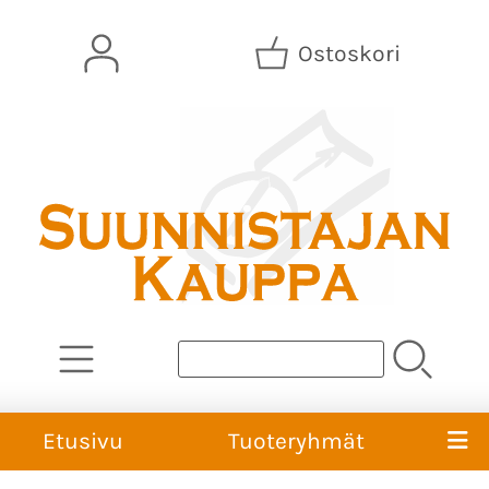
Ostoskori
Etusivu
Tuoteryhmät