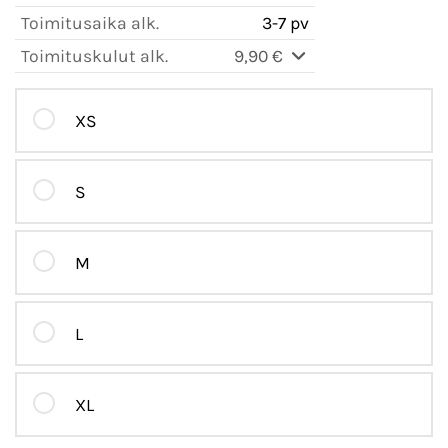
Toimitusaika alk.
3-7 pv
Toimituskulut alk.
9,90 €
XS
S
M
L
XL