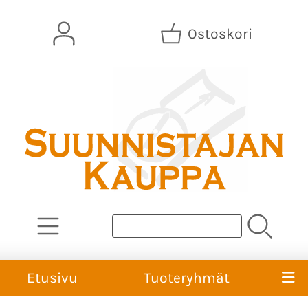
Ostoskori
Etusivu
Tuoteryhmät