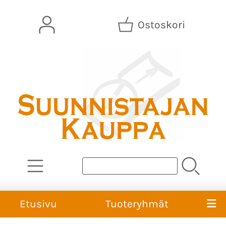
Ostoskori
Etusivu
Tuoteryhmät