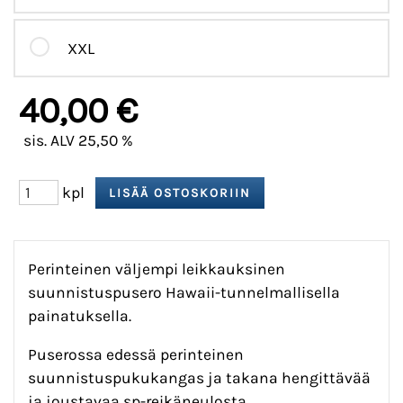
XXL
40,00 €
sis. ALV 25,50 %
kpl
Perinteinen väljempi leikkauksinen
suunnistuspusero Hawaii-tunnelmallisella
painatuksella.
Puserossa edessä perinteinen
suunnistuspukukangas ja takana hengittävää
ja joustavaa sp-reikäneulosta.