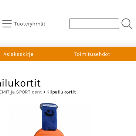
Tuoteryhmät
Asiakaskirje
Toimitusehdot
ilukortit
EMIT ja SPORTident
> Kilpailukortit