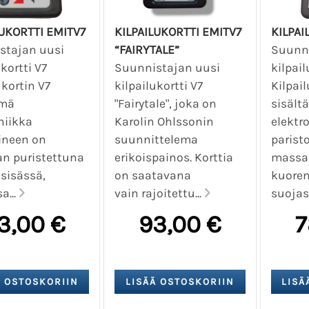
LUKORTTI EMITV7
KILPAILUKORTTI EMITV7
KILPAI
stajan uusi
“FAIRYTALE”
Suunn
ukortti V7
Suunnistajan uusi
kilpail
ukortin V7
kilpailukortti V7
Kilpail
ämä
"Fairytale", joka on
sisält
niikka
Karolin Ohlssonin
elektr
ineen on
suunnittelema
parist
n puristettuna
erikoispainos. Korttia
massaa
sisässä,
on saatavana
kuoren
a...
vain rajoitettu...
suojass
3,00 €
93,00 €
7