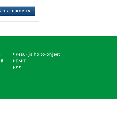
ä
Pesu- ja hoito-ohjeet
lä
EMIT
SSL