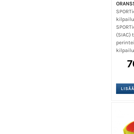
ORANS
SPORTi
kilpail
SPORTid
(SIAC) 
perinte
kilpailu
7