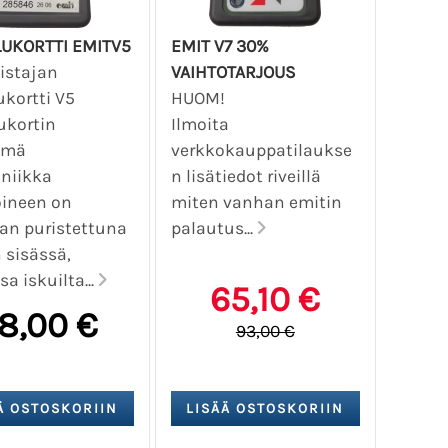
LUKORTTI EMITV5
EMIT V7 30%
istajan
VAIHTOTARJOUS
ukortti V5
HUOM!
ukortin
Ilmoita
ämä
verkkokauppatilaukse
oniikka
n lisätiedot riveillä
oineen on
miten vanhan emitin
n puristettuna
palautus...
 sisässä,
a iskuilta...
65,10 €
8,00 €
93,00 €