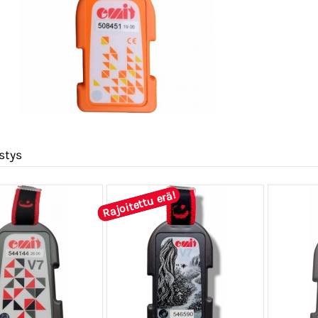
stys
Rajoitettu erä!