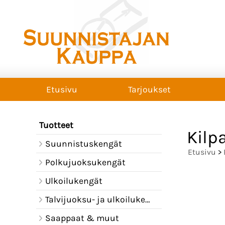
Etusivu
Tarjoukset
Tuotteet
Kilpa
Suunnistuskengät
Etusivu
>
Polkujuoksukengät
Ulkoilukengät
Talvijuoksu- ja ulkoilukengät
Saappaat & muut