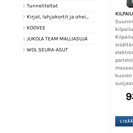
Tunneliteltat
KILPAI
Kirjat, lahjakortit ja oheistuotteet
Suunni
KOOVEE
kilpail
Kilpail
JUKOLA TEAM MALLIASUJA
sisält
WOL SEURA-ASUT
elektro
paristo
massaa
kuoren 
suojass
9