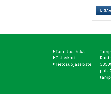
Toimitusehdot
Tamp
Ostoskori
Ranta
Tietosuojaseloste
33900
puh. 
tamp