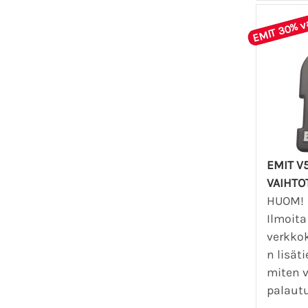
EMIT 30% v
EMIT V
VAIHTO
HUOM!
Ilmoita
verkko
n lisäti
miten 
palautu