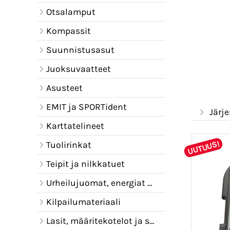
Otsalamput
Kompassit
Suunnistusasut
Juoksuvaatteet
Asusteet
EMIT ja SPORTident
Järje
Karttatelineet
UUTUUS!
Tuolirinkat
Teipit ja nilkkatuet
Urheilujuomat, energiat ja juomavyöt
Kilpailumateriaali
Lasit, määritekotelot ja sadelipat