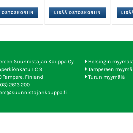
ereen Suunnistajan Kauppa Oy
Helsingin myymäl
perkiönkatu 1 C 9
Tampereen myymä
 Tampere, Finland
Turun myymälä
(03) 2613 200
ere@suunnistajankauppa.fi