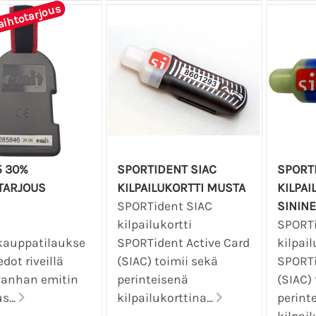
aihtotarjous
5 30%
SPORTIDENT SIAC
SPORT
TARJOUS
KILPAILUKORTTI MUSTA
KILPAI
SPORTident SIAC
SININ
kilpailukortti
SPORTi
kauppatilaukse
SPORTident Active Card
kilpail
edot riveillä
(SIAC) toimii sekä
SPORTi
vanhan emitin
perinteisenä
(SIAC)
s...
kilpailukorttina...
perint
kilpail