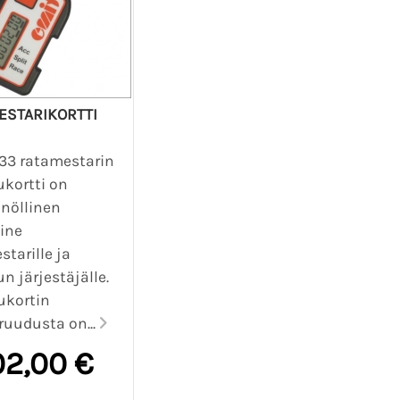
ESTARIKORTTI
33 ratamestarin
ukortti on
nöllinen
ine
tarille ja
un järjestäjälle.
ukortin
ruudusta on...
02,00 €