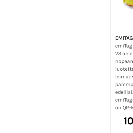
EMITAG
emiTag
V3 on e
nopeam
luotett
leimau
paremp
edellis
emiTagi
on QR-k
1