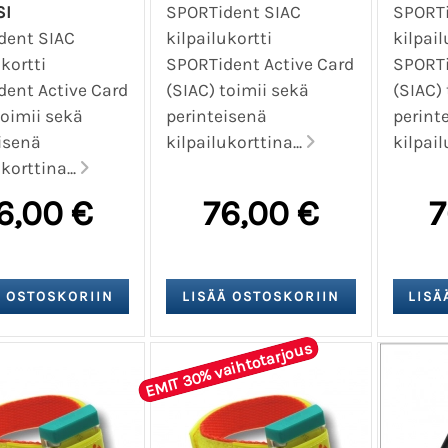
SI
SPORTident SIAC
SPORTi
dent SIAC
kilpailukortti
kilpail
ukortti
SPORTident Active Card
SPORTi
ent Active Card
(SIAC) toimii sekä
(SIAC)
toimii sekä
perinteisenä
perint
isenä
kilpailukorttina...
kilpail
korttina...
6,00 €
76,00 €
7
EMIT 30% vaihtotarjous