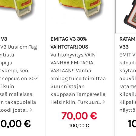
 V3
EMITAG V3 30%
RATAM
 V3 Uusi emiTag
VAIHTOTARJOUS
V33
ntistä
Vaihtohyvitys VAIN
EMIT V
pi ja
VANHAA EMITAGIA
kilpail
avampi, sen
VASTAAN!! Vanha
käytän
snopeus on 30%
emiTag tulee toimittaa
apuväl
i kuin
Suunnistajan
ratames
issä malleissa.
kauppaan Tampereelle,
kilpail
n takapuolella
Helsinkiin, Turkuun...
Kilpail
oodi josta...
näyttö
70,00 €
00,00 €
1
100,00 €