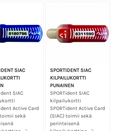
IDENT SIAC
SPORTIDENT SIAC
LUKORTTI
KILPAILUKORTTI
EN
PUNAINEN
dent SIAC
SPORTident SIAC
ukortti
kilpailukortti
dent Active Card
SPORTident Active Card
 toimii sekä
(SIAC) toimii sekä
eisenä
perinteisenä
ukorttina...
kilpailukorttina...