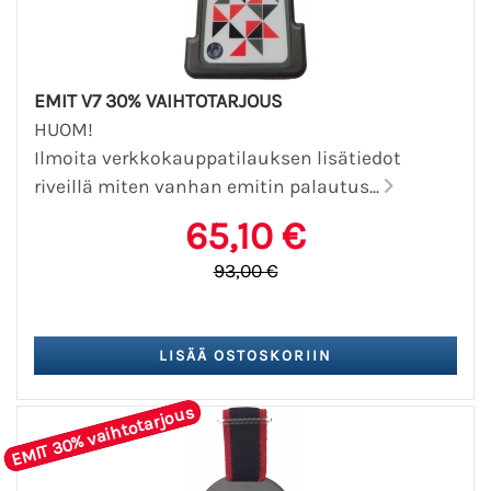
EMIT V7 30% VAIHTOTARJOUS
HUOM!
Ilmoita verkkokauppatilauksen lisätiedot
riveillä miten vanhan emitin palautus...
65,10 €
93,00 €
EMIT 30% vaihtotarjous