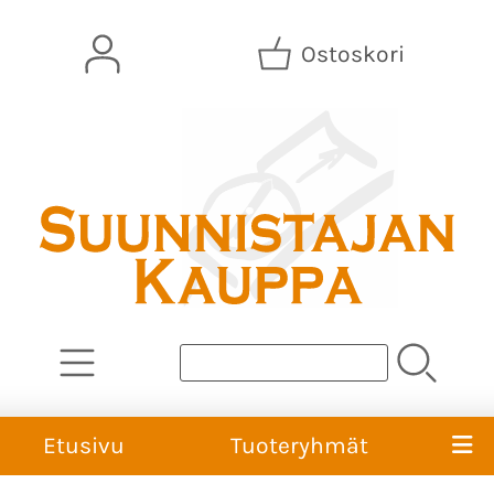
Ostoskori
Etusivu
Tuoteryhmät