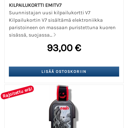
KILPAILUKORTTI EMITV7
Suunnistajan uusi kilpailukortti V7
Kilpailukortin V7 sisältämä elektroniikka
paristoineen on massaan puristettuna kuoren
sisässä, suojassa...
93,00 €
Rajoitettu erä!