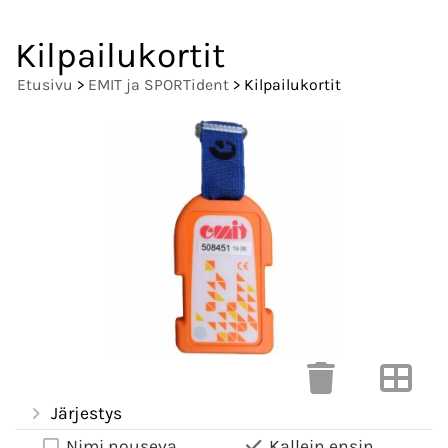
Kilpailukortit
Etusivu
>
EMIT ja SPORTident
> Kilpailukortit
Järjestys
Nimi nouseva
Kallein ensin