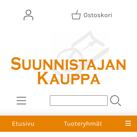
Ostoskori
Etusivu
Tuoteryhmät