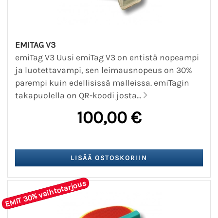
EMITAG V3
emiTag V3 Uusi emiTag V3 on entistä nopeampi
ja luotettavampi, sen leimausnopeus on 30%
parempi kuin edellisissä malleissa. emiTagin
takapuolella on QR-koodi josta...
100,00 €
EMIT 30% vaihtotarjous