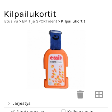
Kilpailukortit
Etusivu
>
EMIT ja SPORTident
> Kilpailukortit
Järjestys
Nimi nouseva
Kallein ensin