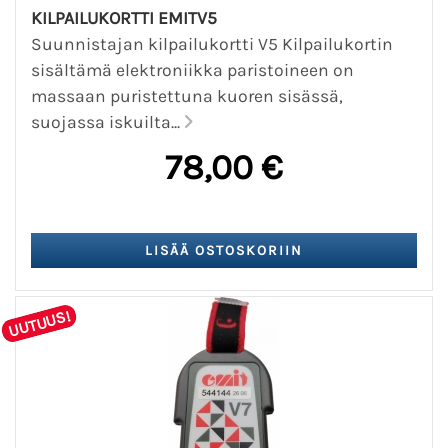
KILPAILUKORTTI EMITV5
Suunnistajan kilpailukortti V5 Kilpailukortin
sisältämä elektroniikka paristoineen on
massaan puristettuna kuoren sisässä,
suojassa iskuilta...
78,00 €
UUTUUS!