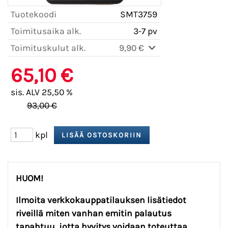
Tuotekoodi
SMT3759
Toimitusaika alk.
3-7 pv
Toimituskulut alk.
9,90 €
65,10 €
sis. ALV 25,50 %
93,00 €
kpl
HUOM!
Ilmoita verkkokauppatilauksen lisätiedot
riveillä miten vanhan emitin palautus
tapahtuu, jotta hyvitys voidaan toteuttaa.