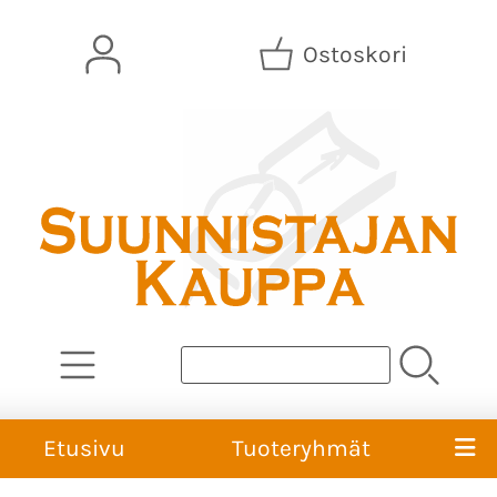
Ostoskori
Etusivu
Tuoteryhmät