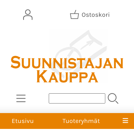
Ostoskori
Etusivu
Tuoteryhmät