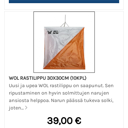
WOL RASTILIPPU 30X30CM (10KPL)
Uusi ja upea WOL rastilippu on saapunut. Sen
ripustaminen on hyvin solmittujen narujen
ansiosta helppoa. Narun päässä tukeva solki,
joten...
39,00 €