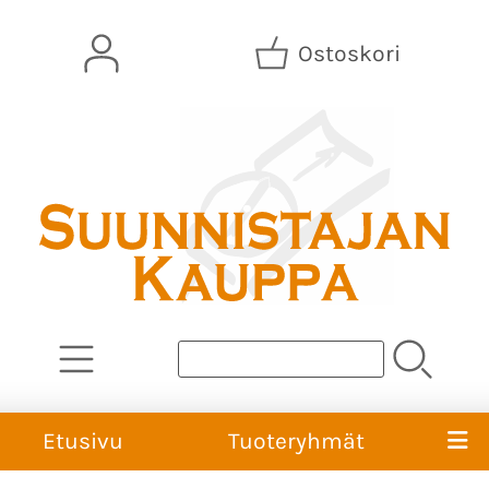
Ostoskori
Etusivu
Tuoteryhmät