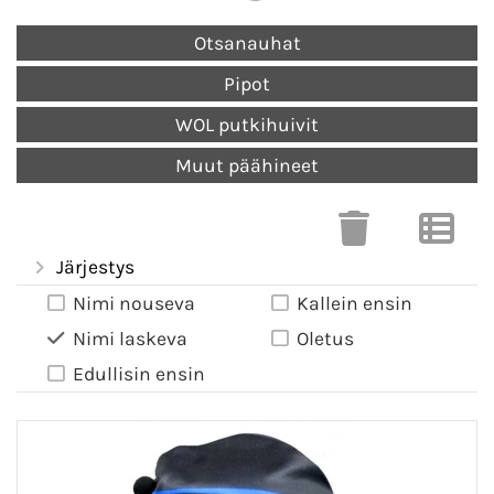
Otsanauhat
Pipot
WOL putkihuivit
Muut päähineet
Järjestys
Nimi nouseva
Kallein ensin
Nimi laskeva
Oletus
Edullisin ensin