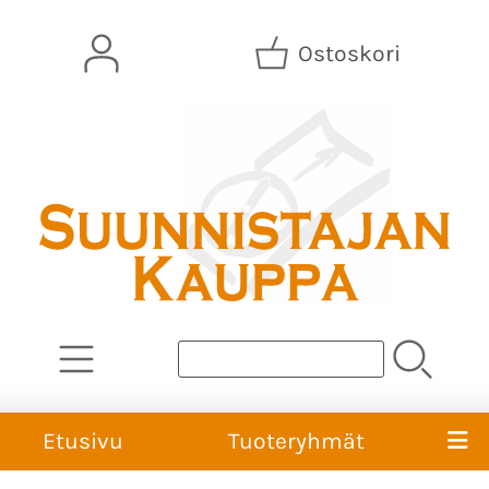
Ostoskori
Etusivu
Tuoteryhmät