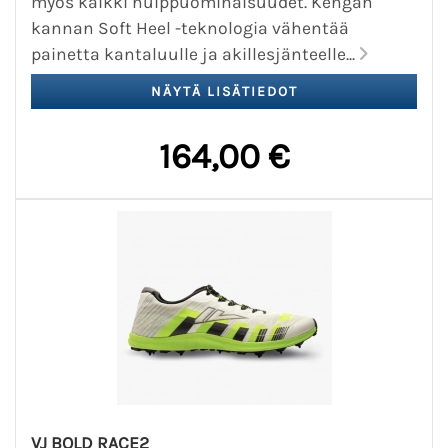
myös kaikki huippuominaisuudet. Kengän
kannan Soft Heel -teknologia vähentää
painetta kantaluulle ja akillesjänteelle...
164,00 €
VJ BOLD RACE2