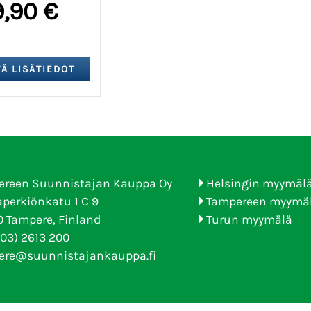
9,90 €
ereen Suunnistajan Kauppa Oy
Helsingin myymäl
perkiönkatu 1 C 9
Tampereen myymä
 Tampere, Finland
Turun myymälä
(03) 2613 200
ere@suunnistajankauppa.fi