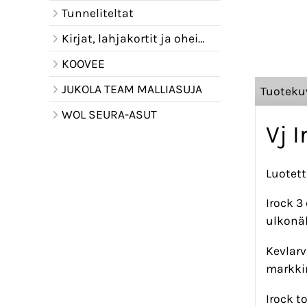
Tunneliteltat
Kirjat, lahjakortit ja oheistuotteet
KOOVEE
JUKOLA TEAM MALLIASUJA
Tuoteku
WOL SEURA-ASUT
Vj I
Luotett
Irock 3
ulkonäk
Kevlarv
markki
Irock t