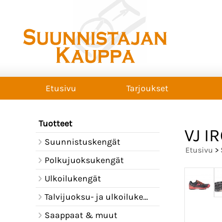
Etusivu
Tarjoukset
Tuotteet
VJ I
Suunnistuskengät
Etusivu
>
Polkujuoksukengät
Ulkoilukengät
Talvijuoksu- ja ulkoilukengät
Saappaat & muut