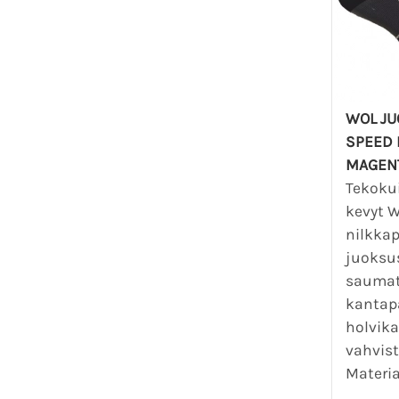
WOL J
SPEED 
MAGEN
Tekokui
kevyt 
nilkkap
juoksu
saumat
kantapä
holvika
vahvist
Materia