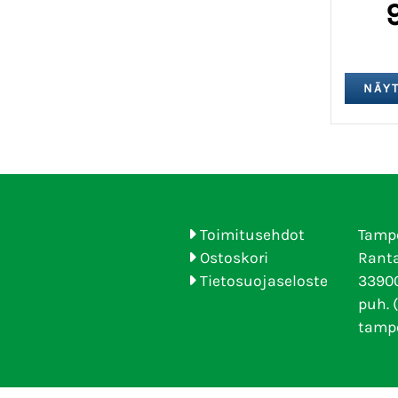
Toimitusehdot
Tamp
Ostoskori
Ranta
Tietosuojaseloste
33900
puh. 
tamp