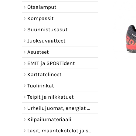
Otsalamput
Kompassit
Suunnistusasut
Juoksuvaatteet
Asusteet
EMIT ja SPORTident
Karttatelineet
Tuolirinkat
Teipit ja nilkkatuet
Urheilujuomat, energiat ja juomavyöt
Kilpailumateriaali
Lasit, määritekotelot ja sadelipat