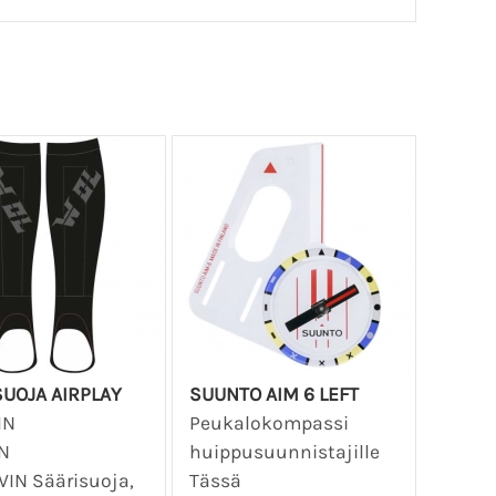
UOJA AIRPLAY
SUUNTO AIM 6 LEFT
IN
Peukalokompassi
N
huippusuunnistajille
IN Säärisuoja,
Tässä