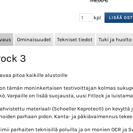
119,00 €
kpl
vaus
Ominaisuudet
Tekniset tiedot
Tuki ja huolto
rock 3
avaa pitoa kaikille alustoille
 on tämän moninkertaisen testivoittajan kolmas sukupol
ö. Varpaille on lisää suojausta, uusi Fitlock ja luist
ahvistettu materiaali (Schoeller Keprotec®) on kevyttä
noiden parhaan pidon. Kanta- ja päkiävaimennus tekee
oimii parhaiten teknisillä poluilla ja on monien OCR ja 