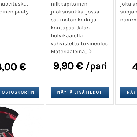
muovitasku,
nilkkapituinen
joka a
oinen pääty
juoksusukka, jossa
suojan
saumaton kärki ja
naarmu
kantapää. Jalan
holvikaarella
vahvistettu tukineulos.
Materiaaleina...
9,90 €
3,00 €
/pari
4