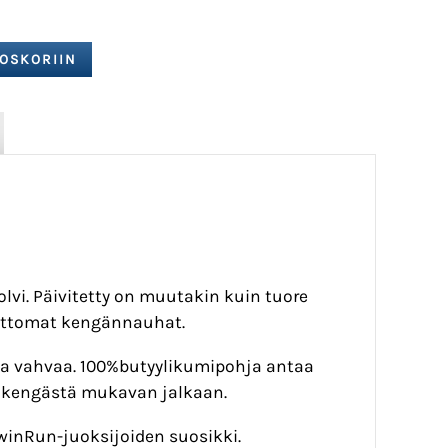
vi. Päivitetty on muutakin kuin tuore
amattomat kengännauhat.
 ja vahvaa. 100%butyylikumipohja antaa
 kengästä mukavan jalkaan.
SwinRun-juoksijoiden suosikki.