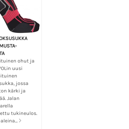
UOKSUSUKKA
MUSTA-
TA
tuinen ohut ja
WOLin uusi
ituinen
sukka, jossa
on kärki ja
ä. Jalan
arella
ettu tukineulos.
aleina...