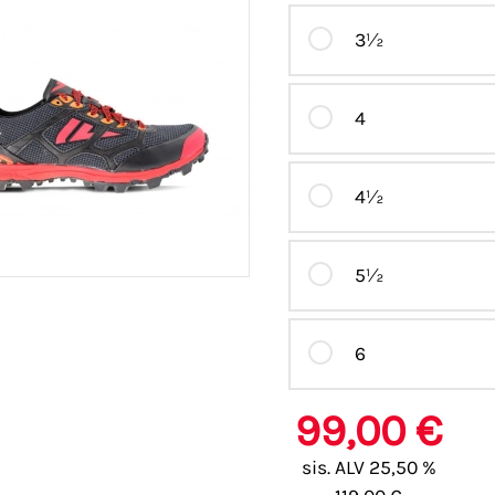
3½
4
4½
5½
6
99,00 €
sis. ALV 25,50 %