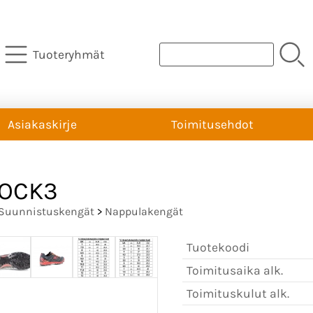
Tuoteryhmät
Asiakaskirje
Toimitusehdot
ROCK3
Suunnistuskengät
>
Nappulakengät
Tuotekoodi
Toimitusaika alk.
Toimituskulut alk.