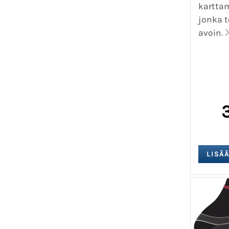
kartta
jonka t
avoin.