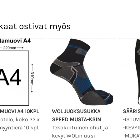
kaat ostivat myös
MUOVI A4 10KPL
WOL JUOKSUSUKKA
SÄÄRIS
otelo, koko 22 x
SPEED MUSTA-KSIN
-ISTUV
myyntierä 10 kpl.
Tekokuituinen ohut ja
-KEVYI
kevyt WOLin uusi
-MUKAV