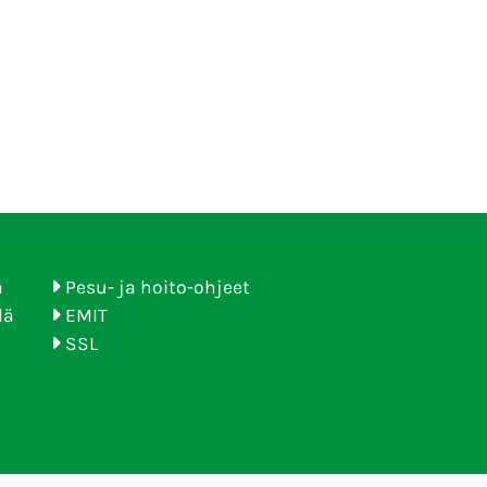
ä
Pesu- ja hoito-ohjeet
lä
EMIT
SSL