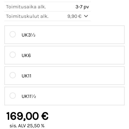
Toimitusaika alk.
3-7 pv
Toimituskulut alk.
9,90 €
UK3½
UK6
UK11
UK11½
169,00 €
sis. ALV 25,50 %