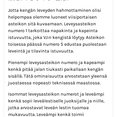
Jotta kengän leveyden hahmottaminen olisi
helpompaa olemme luoneet viisiportaisen
asteikon sitä kuvaamaan. Leveysasteikon
numero 1 tarkoittaa napakinta ja kapeinta
istuvuutta, joka VJ:n kengistä löytyy. Asteikon
toisessa päässä numero 5 edustaa puolestaan
leveintä ja tilavinta istuvuutta.
Pienempi leveysasteikon numero ja kapeampi
kenkä pitää jalan tiukasti paikallaan kengän
sisällä. Tätä ominaisuutta arvostetaan yleensä
juostaessa nopeasti teknisessä maastossa.
Isommat leveysasteikon numerot ja leveämpi
kenkä sopii leveälestiselle juoksijalle ja niille,
jotka arvostavat leveän lestin tuomaa
mukavuutta. Leveämpi kenkä toimii