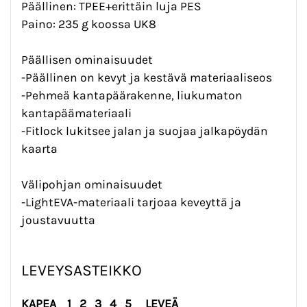
Päällinen: TPEE+erittäin luja PES
Paino: 235 g koossa UK8
Päällisen ominaisuudet
-Päällinen on kevyt ja kestävä materiaaliseos
-Pehmeä kantapäärakenne, liukumaton
kantapäämateriaali
-Fitlock lukitsee jalan ja suojaa jalkapöydän
kaarta
Välipohjan ominaisuudet
-LightEVA-materiaali tarjoaa keveyttä ja
joustavuutta
LEVEYSASTEIKKO
KAPEA
1
2
3
4
5
LEVEÄ