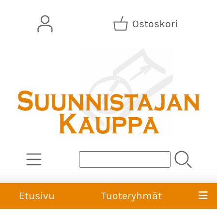
Ostoskori
Etusivu
Tuoteryhmät