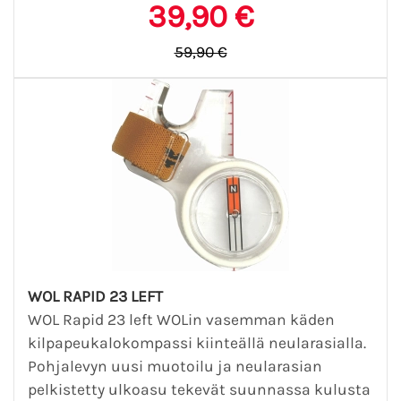
39,90 €
59,90 €
WOL RAPID 23 LEFT
WOL Rapid 23 left WOLin vasemman käden
kilpapeukalokompassi kiinteällä neularasialla.
Pohjalevyn uusi muotoilu ja neularasian
pelkistetty ulkoasu tekevät suunnassa kulusta