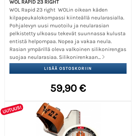
WOL RAPID 23 RIGHT
WOL Rapid 23 right WOLin oikean käden
kilpapeukalokompassi kiinteällä neularasialla.
Pohjalevyn uusi muotoilu ja neularasian
pelkistetty ulkoasu tekevät suunnassa kulusta
entistä helpompaa. Nopea ja vakaa neula.
Rasian ympärillä oleva valkoinen silikonirengas
suojaa neularasiaa. Silikonirenkaan...
59,90 €
UUTUUS!