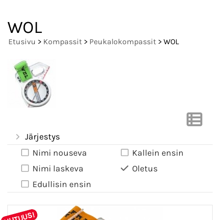
WOL
Etusivu
>
Kompassit
>
Peukalokompassit
> WOL
Järjestys
Nimi nouseva
Kallein ensin
Nimi laskeva
Oletus
Edullisin ensin
UUTUUS!