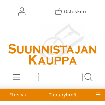
Ostoskori
Etusivu
Tuoteryhmät