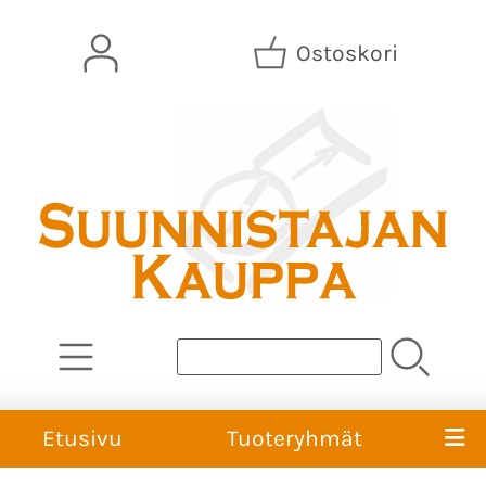
Ostoskori
Etusivu
Tuoteryhmät