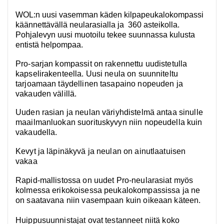
WOL:n uusi vasemman käden kilpapeukalokompassi
käännettävällä neularasialla ja
360 asteikolla.
Pohjalevyn uusi muotoilu tekee suunnassa kulusta
entistä helpompaa.
Pro-sarjan kompassit on rakennettu uudistetulla
kapselirakenteella. Uusi neula on suunniteltu
tarjoamaan täydellinen tasapaino nopeuden ja
vakauden välillä.
Uuden rasian ja neulan väriyhdistelmä antaa sinulle
maailmanluokan suorituskyvyn niin nopeudella kuin
vakaudella.
Kevyt ja läpinäkyvä ja neulan on ainutlaatuisen
vakaa
Rapid-mallistossa on uudet Pro-neularasiat myös
kolmessa erikokoisessa peukalokompassissa ja ne
on saatavana niin vasempaan kuin oikeaan käteen.
Huippusuunnistajat ovat testanneet niitä koko