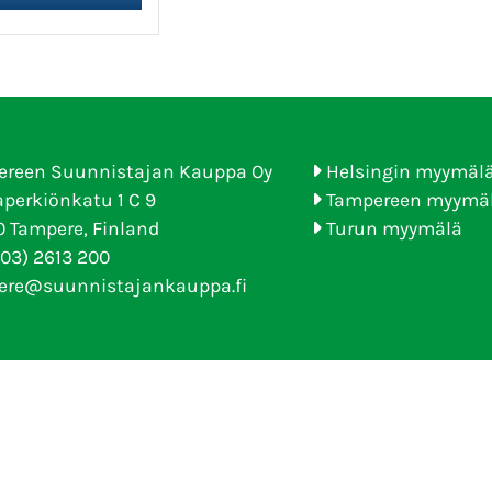
ereen Suunnistajan Kauppa Oy
Helsingin myymäl
perkiönkatu 1 C 9
Tampereen myymä
 Tampere, Finland
Turun myymälä
(03) 2613 200
ere@suunnistajankauppa.fi