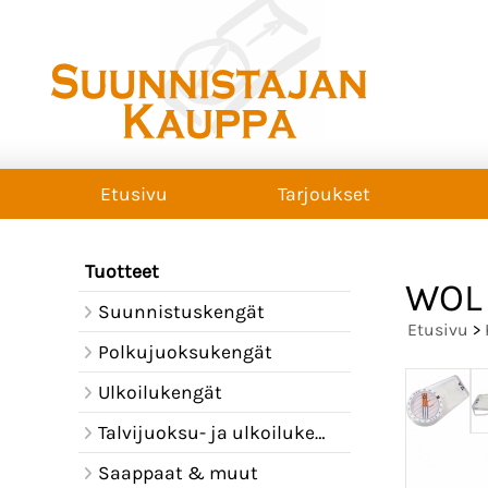
Etusivu
Tarjoukset
Tuotteet
WOL 
Suunnistuskengät
Etusivu
>
Polkujuoksukengät
Ulkoilukengät
Talvijuoksu- ja ulkoilukengät
Saappaat & muut