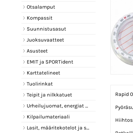
Otsalamput
Kompassit
Suunnistusasut
Juoksuvaatteet
Asusteet
EMIT ja SPORTident
Karttatelineet
Tuolirinkat
Rapid 
Teipit ja nilkkatuet
Urheilujuomat, energiat ja juomavyöt
Pyöräsu
Kilpailumateriaali
Hiihtos
Lasit, määritekotelot ja sadelipat
Retkeili