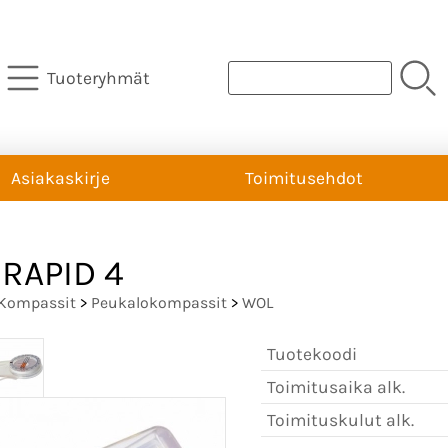
Tuoteryhmät
Asiakaskirje
Toimitusehdot
RAPID 4
Kompassit
>
Peukalokompassit
>
WOL
Tuotekoodi
Toimitusaika alk.
Toimituskulut alk.