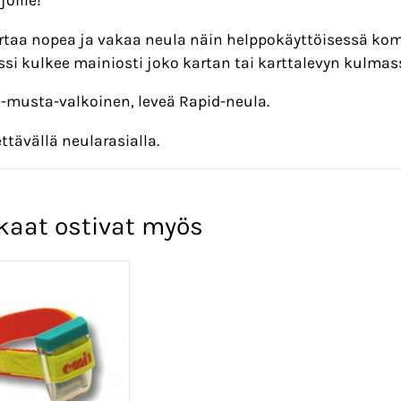
rtaa nopea ja vakaa neula näin helppokäyttöisessä komp
i kulkee mainiosti joko kartan tai karttalevyn kulmass
-musta-valkoinen, leveä Rapid-neula.
tävällä neularasialla.
kaat ostivat myös