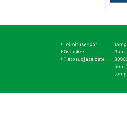
Toimitusehdot
Tamp
Ostoskori
Ranta
Tietosuojaseloste
33900
puh. 
tamp