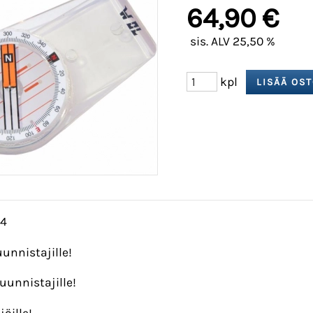
64,90 €
sis. ALV 25,50 %
kpl
04
unnistajille!
uunnistajille!
jöille!