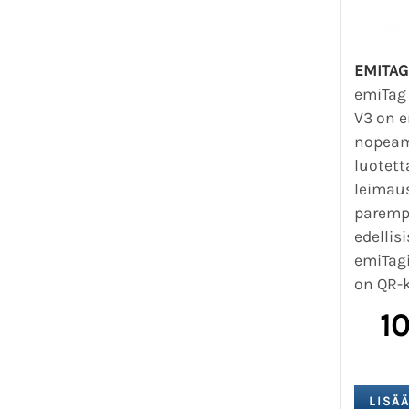
EMITAG
emiTag
V3 on e
nopeam
luotett
leimau
paremp
edellis
emiTagi
on QR-k
1