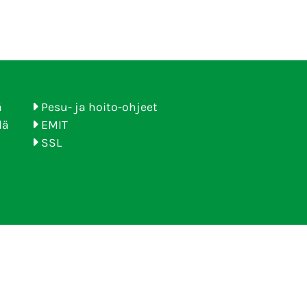
ä
Pesu- ja hoito-ohjeet
lä
EMIT
SSL