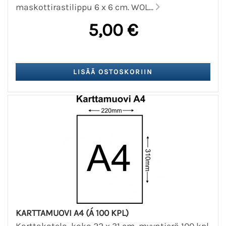
maskottirastilippu 6 x 6 cm. WOL...
5,00 €
KARTTAMUOVI A4 (Á 100 KPL)
Karttakotelo, koko 22 x 31 cm, myyntierä 100 kpl.