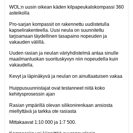
WOL:n uusin oikean käden kilpapeukalokompassi 360
asteikolla
Pro-sarjan kompassit on rakennettu uudistetulla
kapselirakenteella. Uusi neula on suunniteltu
tarjoamaan täydellinen tasapaino nopeuden ja
vakauden välillä.
Uuden rasian ja neulan väriyhdistelmä antaa sinulle
maailmanluokan suorituskyvyn niin nopeudella kuin
vakaudella.
Kevyt ja läpinäkyvä ja neulan on ainutlaatuisen vakaa
Huippusuunnistajat ovat testanneet niitä koko
kehitysprosessin ajan
Rasian ympärillä olevan silikonirenkaan ansiosta
miellyttävä ja tarkka ote rasiasta
Mittakaavat 1:10 000 ja 1:7 500.