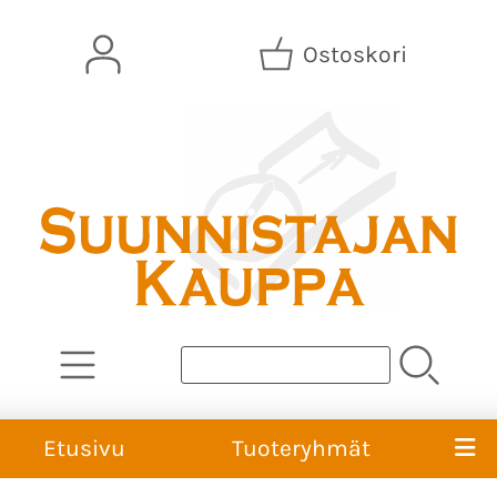
Ostoskori
Etusivu
Tuoteryhmät