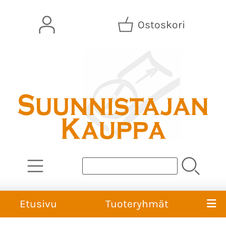
Ostoskori
Etusivu
Tuoteryhmät