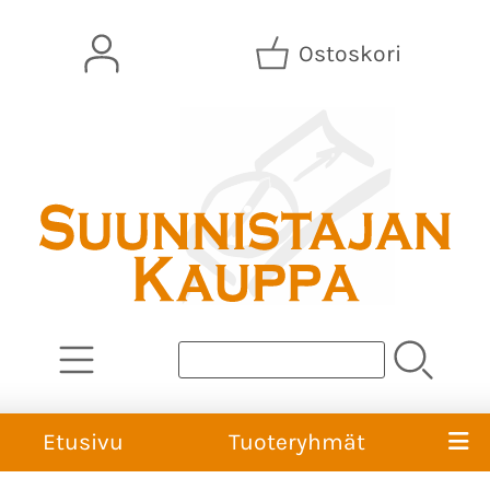
Ostoskori
Etusivu
Tuoteryhmät