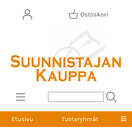
Ostoskori
Etusivu
Tuoteryhmät