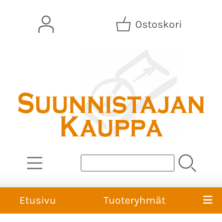
Ostoskori
Etusivu
Tuoteryhmät