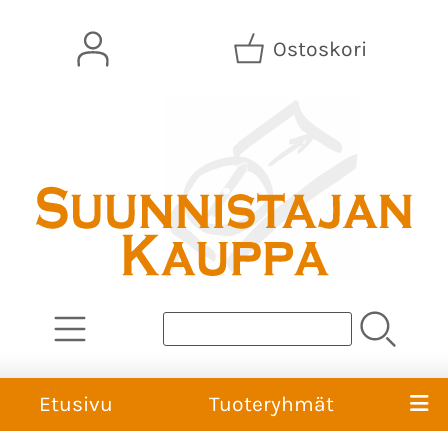
Ostoskori
Etusivu
Tuoteryhmät