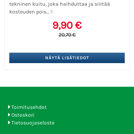
tekninen kuitu, joka haihduttaa ja siirtää
kosteuden pois...
9,90 €
20,70 €
Toimitusehdot
Ostoskori
Tietosuojaseloste