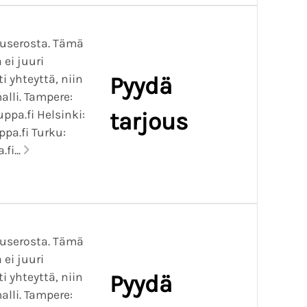
puserosta. Tämä
 ei juuri
i yhteyttä, niin
Pyydä
alli. Tampere:
pa.fi Helsinki:
tarjous
a.fi Turku:
i...
puserosta. Tämä
 ei juuri
i yhteyttä, niin
Pyydä
alli. Tampere: