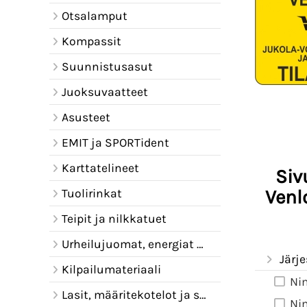
Otsalamput
Kompassit
Suunnistusasut
Juoksuvaatteet
Asusteet
EMIT ja SPORTident
Karttatelineet
Siv
Venl
Tuolirinkat
Teipit ja nilkkatuet
Urheilujuomat, energiat ja juomavyöt
Järje
Kilpailumateriaali
Ni
Lasit, määritekotelot ja sadelipat
Ni