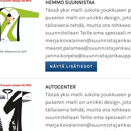
HEMMO SUUNNISTAA
Tässä yksi malli Jukola-joukkueen 
puseron malli on uniikki design, jota
tällaisena tehdä, mutta ota rohkeast
suunnitellaan Teille oma spesiaali m
merja.kovalainen@suunnistajankaup
maaret.palamaa@suunnistajankaupp
janna.korpela@suunnistajankauppa.f
AUTOCENTER
Tässä yksi malli Jukola-joukkueen 
puseron malli on uniikki design, jota
tällaisena tehdä, mutta ota rohkeast
suunnitellaan Teille oma spesiaali m
merja.kovalainen@suunnistajankaup