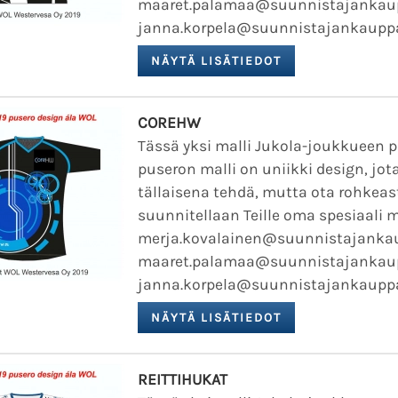
maaret.palamaa@suunnistajankaupp
janna.korpela@suunnistajankauppa.f
COREHW
Tässä yksi malli Jukola-joukkueen 
puseron malli on uniikki design, jota
tällaisena tehdä, mutta ota rohkeast
suunnitellaan Teille oma spesiaali m
merja.kovalainen@suunnistajankaup
maaret.palamaa@suunnistajankaupp
janna.korpela@suunnistajankauppa.f
REITTIHUKAT