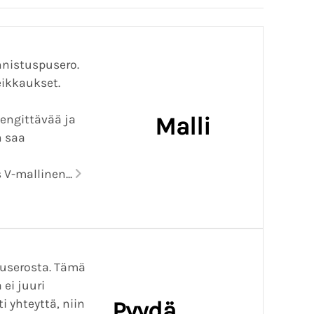
nistuspusero.
eikkaukset.
engittävää ja
Malli
n saa
V-mallinen...
puserosta. Tämä
 ei juuri
i yhteyttä, niin
Pyydä