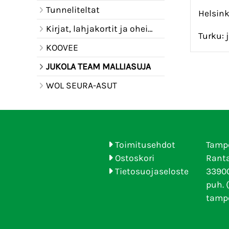
Tunneliteltat
Helsin
Kirjat, lahjakortit ja oheistuotteet
Turku:
KOOVEE
JUKOLA TEAM MALLIASUJA
WOL SEURA-ASUT
Toimitusehdot
Tamp
Ostoskori
Ranta
Tietosuojaseloste
33900
puh. 
tamp