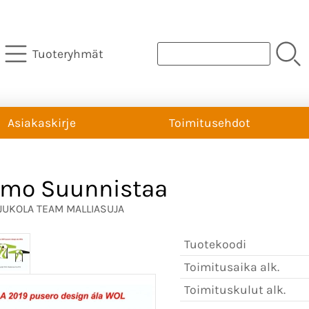
Tuoteryhmät
Asiakaskirje
Toimitusehdot
mo Suunnistaa
JUKOLA TEAM MALLIASUJA
Tuotekoodi
Toimitusaika alk.
Toimituskulut alk.