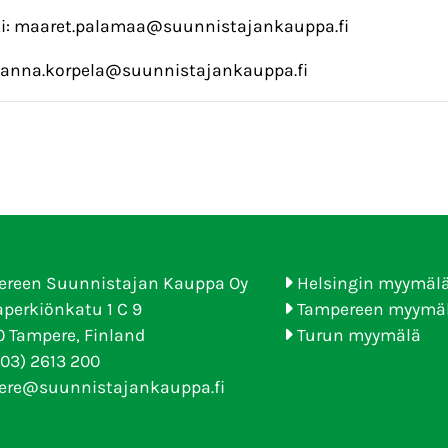
ki: maaret.palamaa@suunnistajankauppa.fi
 janna.korpela@suunnistajankauppa.fi
ereen Suunnistajan Kauppa Oy
Helsingin myymäl
perkiönkatu 1 C 9
Tampereen myymä
 Tampere, Finland
Turun myymälä
(03) 2613 200
ere@suunnistajankauppa.fi