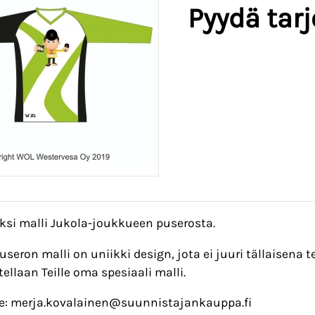
Pyydä tar
ksi malli Jukola-joukkueen puserosta.
seron malli on uniikki design, jota ei juuri tällaisena t
ellaan Teille oma spesiaali malli.
e: merja.kovalainen@suunnistajankauppa.fi