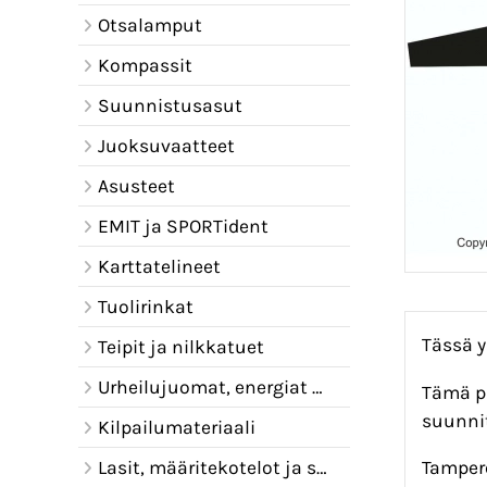
Otsalamput
Kompassit
Suunnistusasut
Juoksuvaatteet
Asusteet
EMIT ja SPORTident
Karttatelineet
Tuolirinkat
Tässä y
Teipit ja nilkkatuet
Urheilujuomat, energiat ja juomavyöt
Tämä pu
suunnit
Kilpailumateriaali
Lasit, määritekotelot ja sadelipat
Tamper