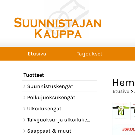
Etusivu
Tarjoukset
Tuotteet
Hem
Suunnistuskengät
Etusivu
>
Polkujuoksukengät
Ulkoilukengät
Talvijuoksu- ja ulkoilukengät
Saappaat & muut