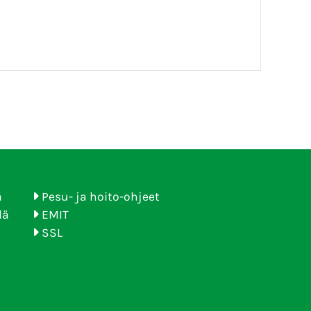
ä
Pesu- ja hoito-ohjeet
lä
EMIT
SSL