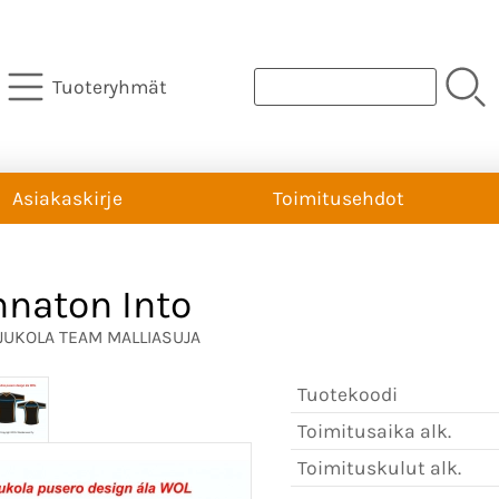
Tuoteryhmät
Asiakaskirje
Toimitusehdot
naton Into
JUKOLA TEAM MALLIASUJA
Tuotekoodi
Toimitusaika alk.
Toimituskulut alk.