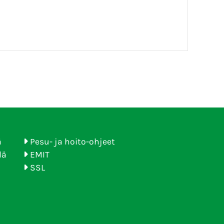
ä
Pesu- ja hoito-ohjeet
lä
EMIT
SSL