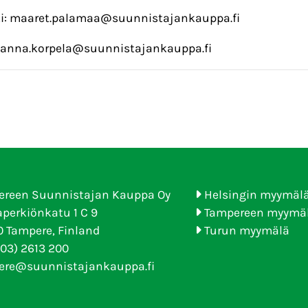
ki: maaret.palamaa@suunnistajankauppa.fi
 janna.korpela@suunnistajankauppa.fi
ereen Suunnistajan Kauppa Oy
Helsingin myymäl
perkiönkatu 1 C 9
Tampereen myymä
 Tampere, Finland
Turun myymälä
(03) 2613 200
ere@suunnistajankauppa.fi