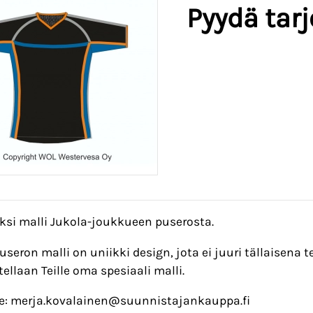
Pyydä tar
ksi malli Jukola-joukkueen puserosta.
seron malli on uniikki design, jota ei juuri tällaisena t
ellaan Teille oma spesiaali malli.
e: merja.kovalainen@suunnistajankauppa.fi