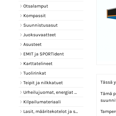
Otsalamput
Kompassit
Suunnistusasut
Juoksuvaatteet
Asusteet
EMIT ja SPORTident
Karttatelineet
Tuolirinkat
Tässä y
Teipit ja nilkkatuet
Urheilujuomat, energiat ja juomavyöt
Tämä pu
suunnit
Kilpailumateriaali
Lasit, määritekotelot ja sadelipat
Tamper