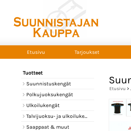
Etusivu
Tarjoukset
Tuotteet
Suun
Suunnistuskengät
Etusivu
>
Polkujuoksukengät
Ulkoilukengät
Talvijuoksu- ja ulkoilukengät
Saappaat & muut