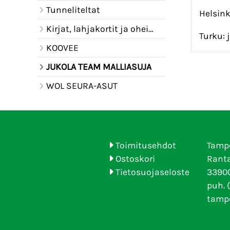
Tunneliteltat
Helsin
Kirjat, lahjakortit ja oheistuotteet
Turku:
KOOVEE
JUKOLA TEAM MALLIASUJA
WOL SEURA-ASUT
Toimitusehdot
Tamp
Ostoskori
Ranta
Tietosuojaseloste
33900
puh. 
tamp