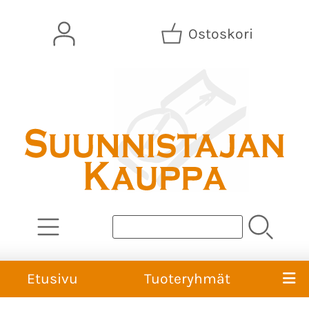
Ostoskori
Etusivu
Tuoteryhmät