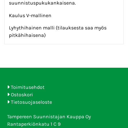
suunnistuspukukankaisena.
Kaulus V-mallinen
Lyhythihainen malli (tilauksesta saa myös
pitkähihaisena)
Toimitusehdot
Ostoskori
Tietosuojaseloste
Tampereen Suunnistajan Kauppa Oy
Rantaperkiönkatu 1 C 9