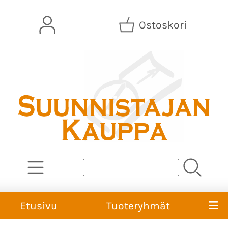
Ostoskori
Etusivu
Tuoteryhmät