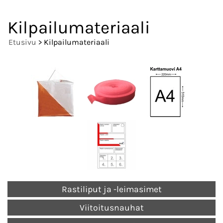
Kilpailumateriaali
Etusivu
> Kilpailumateriaali
Rastiliput ja -leimasimet
Viitoitusnauhat