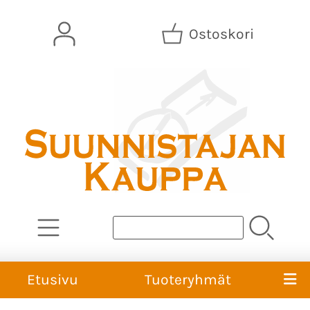
Ostoskori
Etusivu
Tuoteryhmät