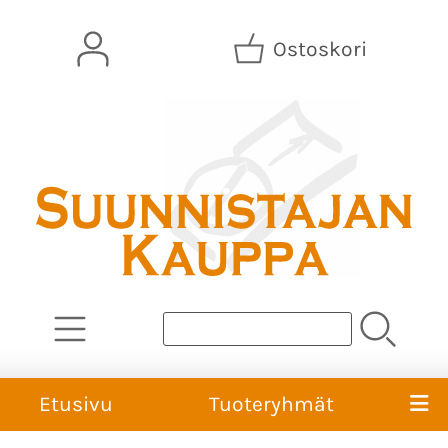
Ostoskori
Etusivu
Tuoteryhmät