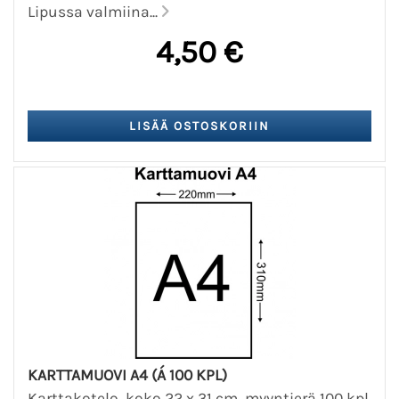
Lipussa valmiina...
4,50 €
KARTTAMUOVI A4 (Á 100 KPL)
Karttakotelo, koko 22 x 31 cm, myyntierä 100 kpl.