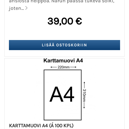
ansiosta helppoa. Narun päässä tukeva solki,
joten...
39,00 €
KARTTAMUOVI A4 (Á 100 KPL)