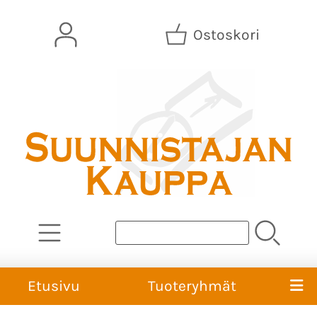
Ostoskori
Etusivu
Tuoteryhmät