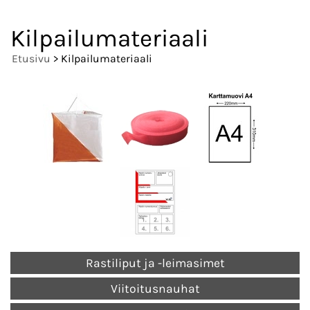
Kilpailumateriaali
Etusivu
> Kilpailumateriaali
Rastiliput ja -leimasimet
Viitoitusnauhat