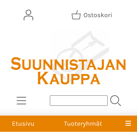
Ostoskori
Etusivu
Tuoteryhmät