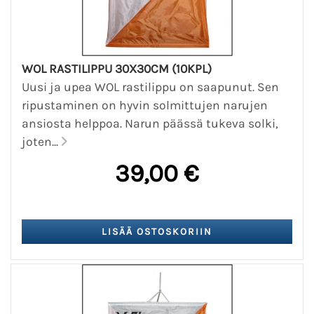
WOL RASTILIPPU 30X30CM (10KPL)
Uusi ja upea WOL rastilippu on saapunut. Sen
ripustaminen on hyvin solmittujen narujen
ansiosta helppoa. Narun päässä tukeva solki,
joten...
39,00 €