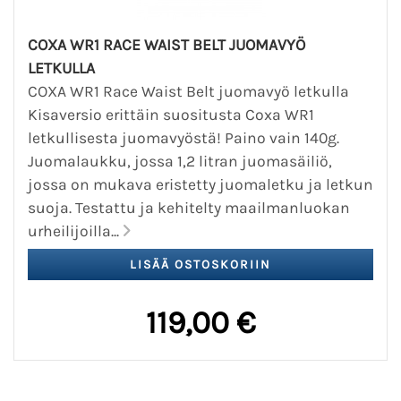
COXA WR1 RACE WAIST BELT JUOMAVYÖ
LETKULLA
COXA WR1 Race Waist Belt juomavyö letkulla
Kisaversio erittäin suositusta Coxa WR1
letkullisesta juomavyöstä! Paino vain 140g.
Juomalaukku, jossa 1,2 litran juomasäiliö,
jossa on mukava eristetty juomaletku ja letkun
suoja. Testattu ja kehitelty maailmanluokan
urheilijoilla...
119,00 €