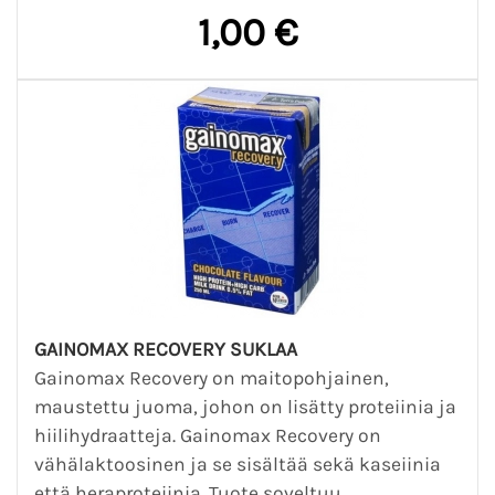
1,00 €
GAINOMAX RECOVERY SUKLAA
Gainomax Recovery on maitopohjainen,
maustettu juoma, johon on lisätty proteiinia ja
hiilihydraatteja. Gainomax Recovery on
vähälaktoosinen ja se sisältää sekä kaseiinia
että heraproteiinia. Tuote soveltuu