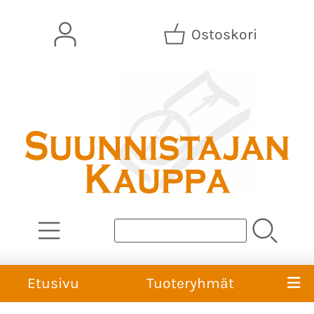
Ostoskori
Etusivu
Tuoteryhmät