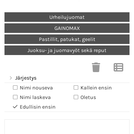
Urheilujuomat
GAINOMAX
Pastillit, patukat, geelit
Juoksu- ja juomavyöt sekä reput
Järjestys
Nimi nouseva
Kallein ensin
Nimi laskeva
Oletus
Edullisin ensin