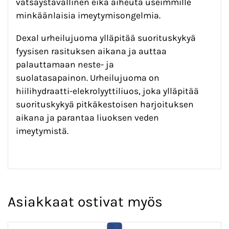
vatsaystävällinen eikä aiheuta useimmille
minkäänlaisia imeytymisongelmia.
Dexal urheilujuoma ylläpitää suorituskykyä
fyysisen rasituksen aikana ja auttaa
palauttamaan neste- ja
suolatasapainon. Urheilujuoma on
hiilihydraatti-elekrolyyttiliuos, joka ylläpitää
suorituskykyä pitkäkestoisen harjoituksen
aikana ja parantaa liuoksen veden
imeytymistä.
Asiakkaat ostivat myös