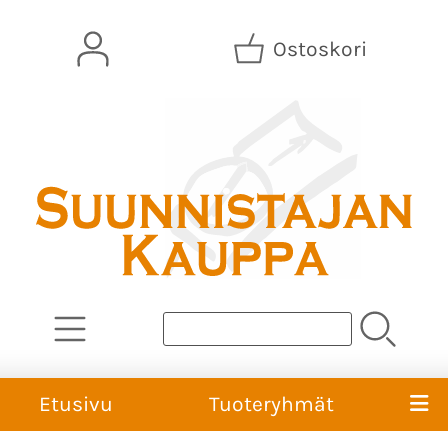
Ostoskori
Etusivu
Tuoteryhmät