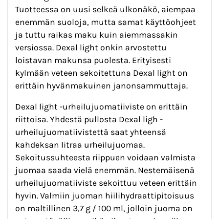
Tuotteessa on uusi selkeä ulkonäkö, aiempaa
enemmän suoloja, mutta samat käyttöohjeet
ja tuttu raikas maku kuin aiemmassakin
versiossa. Dexal light onkin arvostettu
loistavan makunsa puolesta. Erityisesti
kylmään veteen sekoitettuna Dexal light on
erittäin hyvänmakuinen janonsammuttaja.
Dexal light -urheilujuomatiiviste on erittäin
riittoisa. Yhdestä pullosta Dexal ligh -
urheilujuomatiivistettä saat yhteensä
kahdeksan litraa urheilujuomaa.
Sekoitussuhteesta riippuen voidaan valmista
juomaa saada vielä enemmän. Nestemäisenä
urheilujuomatiiviste sekoittuu veteen erittäin
hyvin. Valmiin juoman hiilihydraattipitoisuus
on maltillinen 3,7 g / 100 ml, jolloin juoma on