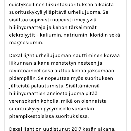
edistyksellinen liikuntasuorituksen aikaista
suorituskykyä ylläpitävä urheilujuoma. Se
sisältää sopivasti nopeasti imeytyviä
hiilihydraatteja ja kehon tärkeimmät
elekrolyytit – kaliumin, natriumin, kloridin sekä
magnesiumin.
Dexal light urheilujuoman nauttiminen korvaa
liikunnan aikana menetetyn nesteen ja
ravintoaineet sekä auttaa kehoa jaksamaan
pidempään. Se nopeuttaa myös suorituksen
jälkeistä palautumista. Sisältämiensä
hiilihydraattien ansiosta juoma pitää
verensokerin koholla, mikä on olennaista
suorituskyvyn pysymiselle varsinkin
pitempikestoisissa suorituksissa.
Dexal light on uudistunut 2017 kesän aikana.